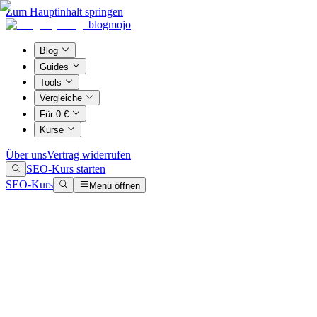
Zum Hauptinhalt springen
blogmojo
Blog
Guides
Tools
Vergleiche
Für 0 €
Kurse
Über uns
Vertrag widerrufen
SEO-Kurs starten
SEO-Kurs
Menü öffnen
10 Tage, 10 E-Mails
Du willst in 2026 mehr Besucher und Ku
Starte mit meinem
kostenlosen E-Mail-Training
, um 10 fatale SEO-
Ja, zeig mir das Training!