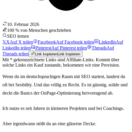
10. Februar 2026
100 % von Menschen geschrieben
SEO lernen
𝕏
X
Auf X teilen
Facebook
Auf Facebook teilen
LinkedIn
Auf
LinkedIn teilen
Pinterest
Auf Pinterest teilen
Threads
Auf
Threads teilen
Link kopieren
Link kopieren
Mit * gekennzeichnete Links sind Affiliate-Links. Kommt über
solche Links ein Kauf zustande, bekommen wir eine Provision.
Wenn du im deutschsprachigen Raum mit SEO startest, landest du
oft bei Seobility. Und das völlig zu Recht. Es ist günstig, solide und
deckt die Basics der OnPage-Optimierung hervorragend ab.
Ich nutze es seit Jahren in kleineren Projekten und bei Coachings.
Aber irgendwann stößt du an eine gläserne Decke.