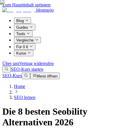
Zum Hauptinhalt springen
blogmojo
Blog
Guides
Tools
Vergleiche
Für 0 €
Kurse
Über uns
Vertrag widerrufen
SEO-Kurs starten
SEO-Kurs
Menü öffnen
Home
SEO lernen
Die 8 besten Seobility
Alternativen 2026