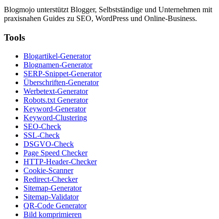
Blogmojo unterstützt Blogger, Selbstständige und Unternehmen mit
praxisnahen Guides zu SEO, WordPress und Online-Business.
Tools
Blogartikel-Generator
Blognamen-Generator
SERP-Snippet-Generator
Überschriften-Generator
Werbetext-Generator
Robots.txt Generator
Keyword-Generator
Keyword-Clustering
SEO-Check
SSL-Check
DSGVO-Check
Page Speed Checker
HTTP-Header-Checker
Cookie-Scanner
Redirect-Checker
Sitemap-Generator
Sitemap-Validator
QR-Code Generator
Bild komprimieren