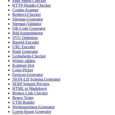
Page Speed Checker
HTTP-Header-Checker
Cookie-Scanner
Redirect-Checker
Sitemap-Generator
Sitemap-Validator
QR-Code Generator
Bild komprimieren
SVG Optimizer
Base64 Encoder
URL Encoder
Hash Generator
Lesbarkeits-Checker
Wörter zählen
Kontrast-Test
Color-Picker
Favicon-Generator
JSON-LD Schema Generator
SERP Snippet Preview
HTML to Markdown
Broken Link Checker
Regex Tester
UTM Builder
Werbeanzeigen-Generator
Lorem Ipsum Generator