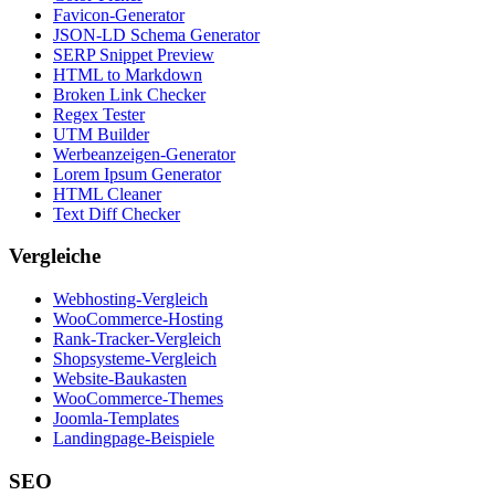
Favicon-Generator
JSON-LD Schema Generator
SERP Snippet Preview
HTML to Markdown
Broken Link Checker
Regex Tester
UTM Builder
Werbeanzeigen-Generator
Lorem Ipsum Generator
HTML Cleaner
Text Diff Checker
Vergleiche
Webhosting-Vergleich
WooCommerce-Hosting
Rank-Tracker-Vergleich
Shopsysteme-Vergleich
Website-Baukasten
WooCommerce-Themes
Joomla-Templates
Landingpage-Beispiele
SEO