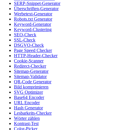
SERP-Snippet-Generator
Überschriften-Generator
Werbetext-Generator
Robots.txt Generator
Keyword-Generator
Keyword-Clustering
SEO-Check
SSL-Check
DSGVO-Check
Page Speed Checker
HTTP-Header-Checker
Cookie-Scanner
Redirect-Checker
Sitemap-Generator
Sitemap-Validator
QR-Code Generator
Bild komprimieren
SVG Optimizer
Base64 Encoder
URL Encoder
Hash Generator
Lesbarkeits-Checker
Wörter zählen
Kontrast-Test
Color-Picker