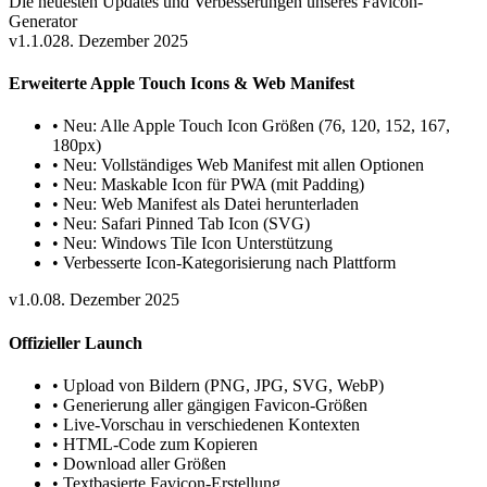
Die neuesten Updates und Verbesserungen unseres
Favicon-
Generator
v1.1.0
28. Dezember 2025
Erweiterte Apple Touch Icons & Web Manifest
•
Neu: Alle Apple Touch Icon Größen (76, 120, 152, 167,
180px)
•
Neu: Vollständiges Web Manifest mit allen Optionen
•
Neu: Maskable Icon für PWA (mit Padding)
•
Neu: Web Manifest als Datei herunterladen
•
Neu: Safari Pinned Tab Icon (SVG)
•
Neu: Windows Tile Icon Unterstützung
•
Verbesserte Icon-Kategorisierung nach Plattform
v1.0.0
8. Dezember 2025
Offizieller Launch
•
Upload von Bildern (PNG, JPG, SVG, WebP)
•
Generierung aller gängigen Favicon-Größen
•
Live-Vorschau in verschiedenen Kontexten
•
HTML-Code zum Kopieren
•
Download aller Größen
•
Textbasierte Favicon-Erstellung