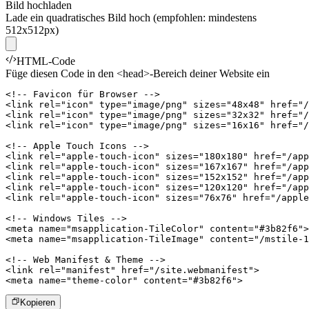
Bild hochladen
Lade ein quadratisches Bild hoch (empfohlen: mindestens
512x512px)
HTML-Code
Füge diesen Code in den <head>-Bereich deiner Website ein
<!-- Favicon für Browser -->

<link rel="icon" type="image/png" sizes="48x48" href="/
<link rel="icon" type="image/png" sizes="32x32" href="/
<link rel="icon" type="image/png" sizes="16x16" href="/
<!-- Apple Touch Icons -->

<link rel="apple-touch-icon" sizes="180x180" href="/app
<link rel="apple-touch-icon" sizes="167x167" href="/app
<link rel="apple-touch-icon" sizes="152x152" href="/app
<link rel="apple-touch-icon" sizes="120x120" href="/app
<link rel="apple-touch-icon" sizes="76x76" href="/apple
<!-- Windows Tiles -->

<meta name="msapplication-TileColor" content="#3b82f6">

<meta name="msapplication-TileImage" content="/mstile-1
<!-- Web Manifest & Theme -->

<link rel="manifest" href="/site.webmanifest">

<meta name="theme-color" content="#3b82f6">
Kopieren