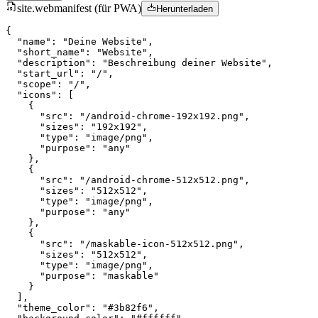
site.webmanifest (für PWA)
Herunterladen
{

  "name": "Deine Website",

  "short_name": "Website",

  "description": "Beschreibung deiner Website",

  "start_url": "/",

  "scope": "/",

  "icons": [

    {

      "src": "/android-chrome-192x192.png",

      "sizes": "192x192",

      "type": "image/png",

      "purpose": "any"

    },

    {

      "src": "/android-chrome-512x512.png",

      "sizes": "512x512",

      "type": "image/png",

      "purpose": "any"

    },

    {

      "src": "/maskable-icon-512x512.png",

      "sizes": "512x512",

      "type": "image/png",

      "purpose": "maskable"

    }

  ],

  "theme_color": "#3b82f6",
