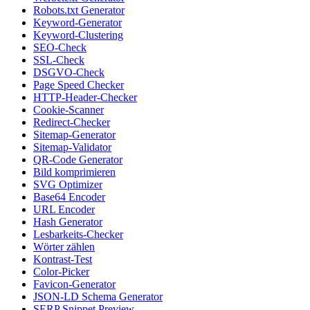
Robots.txt Generator
Keyword-Generator
Keyword-Clustering
SEO-Check
SSL-Check
DSGVO-Check
Page Speed Checker
HTTP-Header-Checker
Cookie-Scanner
Redirect-Checker
Sitemap-Generator
Sitemap-Validator
QR-Code Generator
Bild komprimieren
SVG Optimizer
Base64 Encoder
URL Encoder
Hash Generator
Lesbarkeits-Checker
Wörter zählen
Kontrast-Test
Color-Picker
Favicon-Generator
JSON-LD Schema Generator
SERP Snippet Preview