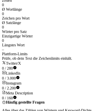
Zeilen
0
Ø Wortlänge
0
Zeichen pro Wort
Ø Satzlänge
0
Wörter pro Satz
Einzigartige Wörter
0
Längstes Wort
–
Plattform-Limits
Prüfe, ob dein Text die Zeichenlimits einhält.
Twitter/X
0
/
280
LinkedIn
0
/
3.000
Instagram
0
/
2.200
Meta Description
0
/
160
Häufig gestellte Fragen
Alles über das Zählen von Wörtern und Keyword-Dichte