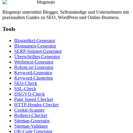
blogmojo
Blogmojo unterstützt Blogger, Selbstständige und Unternehmen mit
praxisnahen Guides zu SEO, WordPress und Online-Business.
Tools
Blogartikel-Generator
Blognamen-Generator
SERP-Snippet-Generator
Überschriften-Generator
Werbetext-Generator
Robots.txt Generator
Keyword-Generator
Keyword-Clustering
SEO-Check
SSL-Check
DSGVO-Check
Page Speed Checker
HTTP-Header-Checker
Cookie-Scanner
Redirect-Checker
Sitemap-Generator
Sitemap-Validator
QR-Code Generator