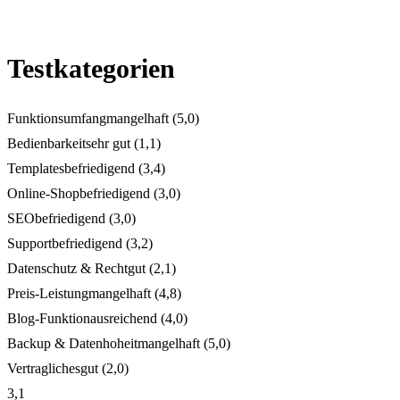
Testkategorien
Funktionsumfang
mangelhaft (5,0)
Bedienbarkeit
sehr gut (1,1)
Templates
befriedigend (3,4)
Online-Shop
befriedigend (3,0)
SEO
befriedigend (3,0)
Support
befriedigend (3,2)
Datenschutz & Recht
gut (2,1)
Preis-Leistung
mangelhaft (4,8)
Blog-Funktion
ausreichend (4,0)
Backup & Datenhoheit
mangelhaft (5,0)
Vertragliches
gut (2,0)
3,1