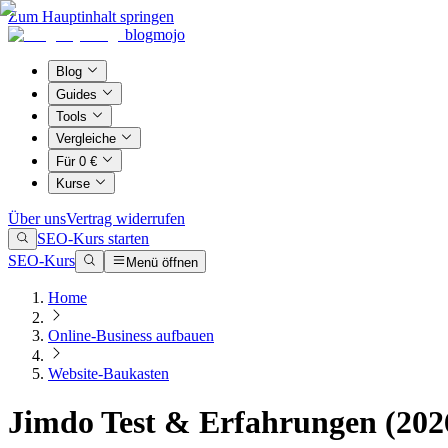
Zum Hauptinhalt springen
blogmojo
Blog
Guides
Tools
Vergleiche
Für 0 €
Kurse
Über uns
Vertrag widerrufen
SEO-Kurs starten
SEO-Kurs
Menü öffnen
Home
Online-Business aufbauen
Website-Baukasten
Jimdo Test & Erfahrungen (202