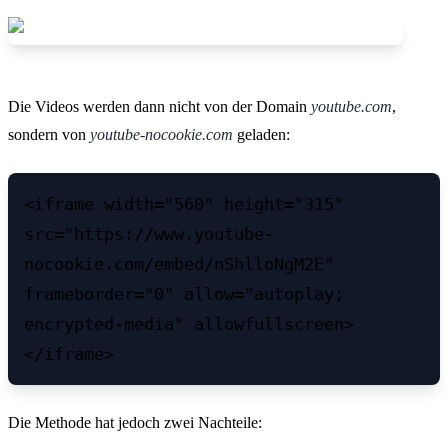
Die Videos werden dann nicht von der Domain
youtube.com
,
sondern von
youtube-nocookie.com
geladen:
<iframe width="560" height="315" 
src="https://www.youtube-
nocookie.com/embed/nShlloNgM2E" 
frameborder="0" allow="autoplay; 
encrypted-media" allowfullscreen>
</iframe>
Die Methode hat jedoch zwei Nachteile: