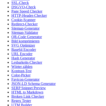
SSL-Check
DSGVO-Check
Page Speed Checker
HTTP-Header-Checker
Cookie-Scanner
Redirect-Checker
Sitemap-Generator
Sitemap-Validator
QR-Code Generator
Bild komprimieren
SVG Optimizer
Base64 Encoder
URL Encoder
Hash Generator
Lesbarkeits-Checker
Wörter zählen
Kontrast-Test
Color-Picker
Favicon-Generator
JSON-LD Schema Generator
SERP Snippet Preview
HTML to Markdown
Broken Link Checker
Regex Tester
UTM Builder