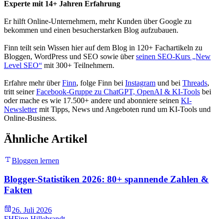
Experte mit 14+ Jahren Erfahrung
Er hilft Online-Unternehmern, mehr Kunden über Google zu
bekommen und einen besucherstarken Blog aufzubauen.
Finn teilt sein Wissen hier auf dem Blog in 120+ Fachartikeln zu
Bloggen, WordPress und SEO sowie über
seinen SEO-Kurs „New
Level SEO“
mit 300+ Teilnehmern.
Erfahre mehr über
Finn
, folge Finn bei
Instagram
und bei
Threads
,
tritt seiner
Facebook-Gruppe zu ChatGPT, OpenAI & KI-Tools
bei
oder mache es wie 17.500+ andere und abonniere seinen
KI-
Newsletter
mit Tipps, News und Angeboten rund um KI-Tools und
Online-Business.
Ähnliche Artikel
Bloggen lernen
Blogger-Statistiken 2026: 80+ spannende Zahlen &
Fakten
26. Juli 2026
FH
Finn Hillebrandt