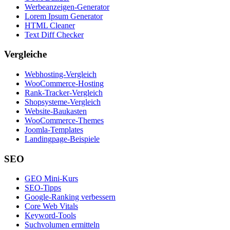
Werbeanzeigen-Generator
Lorem Ipsum Generator
HTML Cleaner
Text Diff Checker
Vergleiche
Webhosting-Vergleich
WooCommerce-Hosting
Rank-Tracker-Vergleich
Shopsysteme-Vergleich
Website-Baukasten
WooCommerce-Themes
Joomla-Templates
Landingpage-Beispiele
SEO
GEO Mini-Kurs
SEO-Tipps
Google-Ranking verbessern
Core Web Vitals
Keyword-Tools
Suchvolumen ermitteln