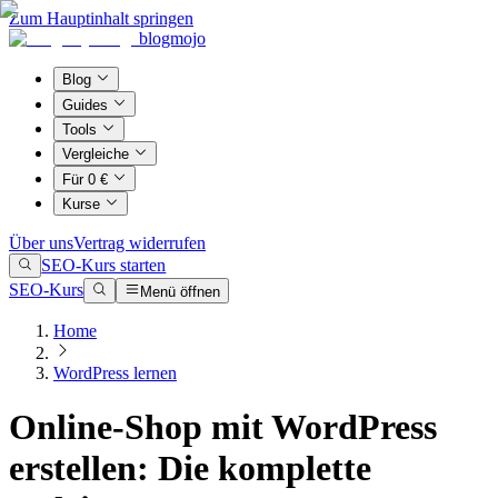
Zum Hauptinhalt springen
blogmojo
Blog
Guides
Tools
Vergleiche
Für 0 €
Kurse
Über uns
Vertrag widerrufen
SEO-Kurs starten
SEO-Kurs
Menü öffnen
Home
WordPress lernen
Online-Shop mit WordPress
erstellen: Die komplette