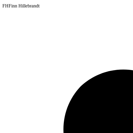
FH
Finn Hillebrandt