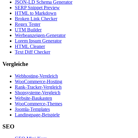
JSON-LD Schema Generator
SERP Snippet Preview
HTML to Markdown
Broken Link Checker
Regex Tester
UTM Builder
Werbeanzeigen-Generator
Lorem Ipsum Generator
HTML Cleaner
Text Diff Checker
Vergleiche
Webhosting-Vergleich
WooCommerce-Hosting
Rank-Tracker-Vergleich
Shopsysteme-Vergleich
Website-Baukasten
WooCommerce-Themes
Joomla-Templates
Landingpage-Beispiele
SEO