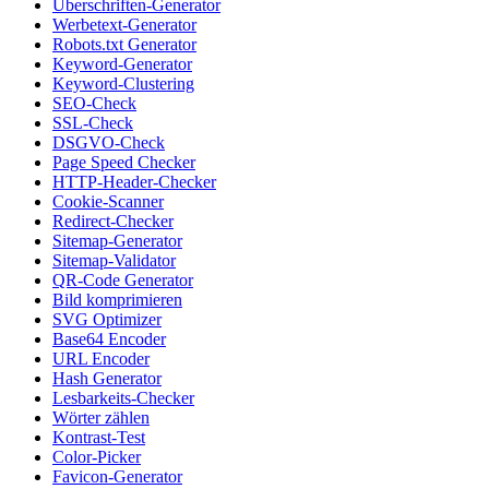
Überschriften-Generator
Werbetext-Generator
Robots.txt Generator
Keyword-Generator
Keyword-Clustering
SEO-Check
SSL-Check
DSGVO-Check
Page Speed Checker
HTTP-Header-Checker
Cookie-Scanner
Redirect-Checker
Sitemap-Generator
Sitemap-Validator
QR-Code Generator
Bild komprimieren
SVG Optimizer
Base64 Encoder
URL Encoder
Hash Generator
Lesbarkeits-Checker
Wörter zählen
Kontrast-Test
Color-Picker
Favicon-Generator