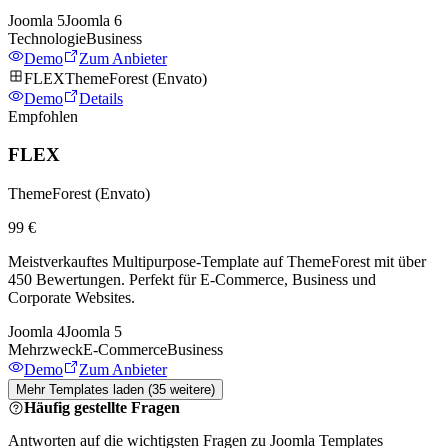
Joomla
5
Joomla
6
Technologie
Business
Demo
Zum Anbieter
FLEX
ThemeForest (Envato)
Demo
Details
Empfohlen
FLEX
ThemeForest (Envato)
99 €
Meistverkauftes Multipurpose-Template auf ThemeForest mit über
450 Bewertungen. Perfekt für E-Commerce, Business und
Corporate Websites.
Joomla
4
Joomla
5
Mehrzweck
E-Commerce
Business
Demo
Zum Anbieter
Mehr Templates laden
(
35
weitere)
Häufig gestellte Fragen
Antworten auf die wichtigsten Fragen zu Joomla Templates