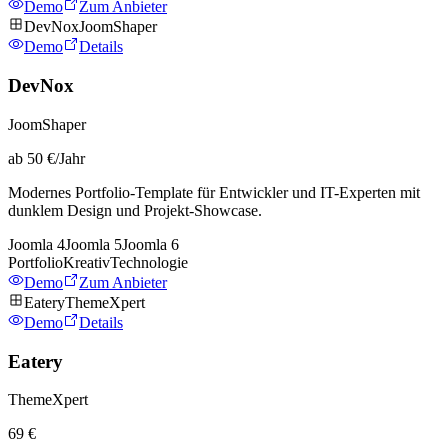
Demo
Zum Anbieter
DevNox
JoomShaper
Demo
Details
DevNox
JoomShaper
ab 50 €/Jahr
Modernes Portfolio-Template für Entwickler und IT-Experten mit
dunklem Design und Projekt-Showcase.
Joomla
4
Joomla
5
Joomla
6
Portfolio
Kreativ
Technologie
Demo
Zum Anbieter
Eatery
ThemeXpert
Demo
Details
Eatery
ThemeXpert
69 €