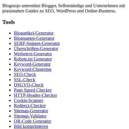
Blogmojo unterstützt Blogger, Selbstständige und Unternehmen mit
praxisnahen Guides zu SEO, WordPress und Online-Business.
Tools
Blogartikel-Generator
Blognamen-Generator
SERP-Snippet-Generator
Überschriften-Generator
Werbetext-Generator
Robots.txt Generator
Keyword-Generator
Keyword-Clustering
SEO-Check
SSL-Check
DSGVO-Check
Page Speed Checker
HTTP-Header-Checker
Cookie-Scanner
Redirect-Checker
Sitemap-Generator
Sitemap-Validator
QR-Code Generator
Bild komprimieren