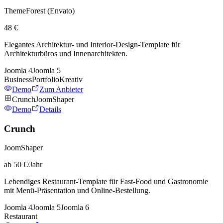
ThemeForest (Envato)
48 €
Elegantes Architektur- und Interior-Design-Template für
Architekturbüros und Innenarchitekten.
Joomla
4
Joomla
5
Business
Portfolio
Kreativ
Demo
Zum Anbieter
Crunch
JoomShaper
Demo
Details
Crunch
JoomShaper
ab 50 €/Jahr
Lebendiges Restaurant-Template für Fast-Food und Gastronomie
mit Menü-Präsentation und Online-Bestellung.
Joomla
4
Joomla
5
Joomla
6
Restaurant