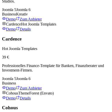
Studios.
Joomla
5
Joomla
6
Business
Kreativ
Demo
Zum Anbieter
Cardence
Hot Joomla Templates
Demo
Details
Cardence
Hot Joomla Templates
39 €
Professionelles Finance-Template für Banken, Finanzberater und
Investment-Firmen.
Joomla
5
Joomla
6
Business
Demo
Zum Anbieter
Cohous
ThemeForest (Envato)
Demo
Details
Cohous