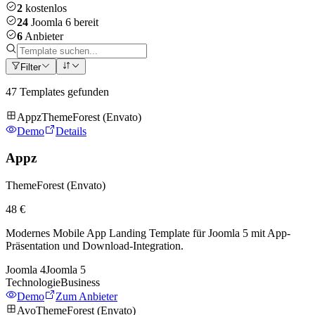
2
kostenlos
24
Joomla 6 bereit
6
Anbieter
Filter
47
Templates gefunden
Appz
ThemeForest (Envato)
Demo
Details
Appz
ThemeForest (Envato)
48 €
Modernes Mobile App Landing Template für Joomla 5 mit App-
Präsentation und Download-Integration.
Joomla
4
Joomla
5
Technologie
Business
Demo
Zum Anbieter
Avo
ThemeForest (Envato)