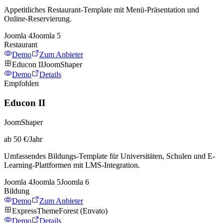
Appetitliches Restaurant-Template mit Menü-Präsentation und
Online-Reservierung.
Joomla
4
Joomla
5
Restaurant
Demo
Zum Anbieter
Educon II
JoomShaper
Demo
Details
Empfohlen
Educon II
JoomShaper
ab 50 €/Jahr
Umfassendes Bildungs-Template für Universitäten, Schulen und E-
Learning-Plattformen mit LMS-Integration.
Joomla
4
Joomla
5
Joomla
6
Bildung
Demo
Zum Anbieter
Express
ThemeForest (Envato)
Demo
Details