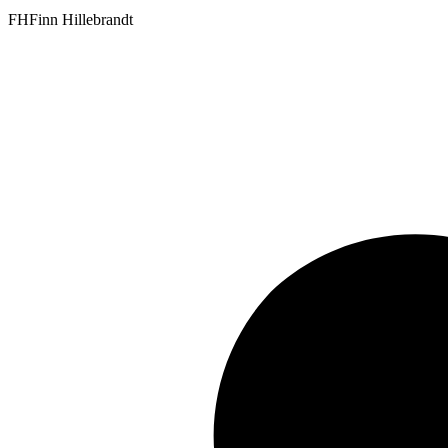
FH
Finn Hillebrandt