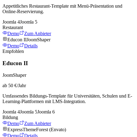
Appetitliches Restaurant-Template mit Menü-Präsentation und
Online-Reservierung.
Joomla
4
Joomla
5
Restaurant
Demo
Zum Anbieter
Educon II
JoomShaper
Demo
Details
Empfohlen
Educon II
JoomShaper
ab 50 €/Jahr
Umfassendes Bildungs-Template für Universitäten, Schulen und E-
Learning-Plattformen mit LMS-Integration.
Joomla
4
Joomla
5
Joomla
6
Bildung
Demo
Zum Anbieter
Express
ThemeForest (Envato)
Demo
Details