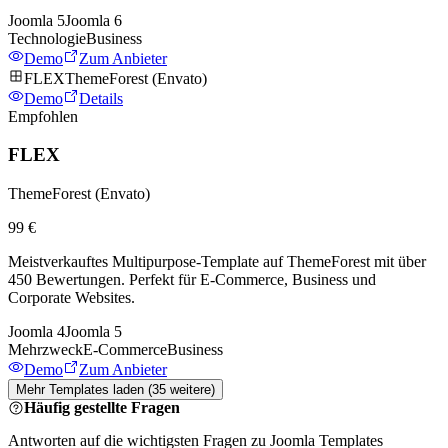
Joomla
5
Joomla
6
Technologie
Business
Demo
Zum Anbieter
FLEX
ThemeForest (Envato)
Demo
Details
Empfohlen
FLEX
ThemeForest (Envato)
99 €
Meistverkauftes Multipurpose-Template auf ThemeForest mit über
450 Bewertungen. Perfekt für E-Commerce, Business und
Corporate Websites.
Joomla
4
Joomla
5
Mehrzweck
E-Commerce
Business
Demo
Zum Anbieter
Mehr Templates laden
(
35
weitere)
Häufig gestellte Fragen
Antworten auf die wichtigsten Fragen zu Joomla Templates