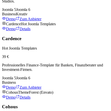
Studios.
Joomla
5
Joomla
6
Business
Kreativ
Demo
Zum Anbieter
Cardence
Hot Joomla Templates
Demo
Details
Cardence
Hot Joomla Templates
39 €
Professionelles Finance-Template für Banken, Finanzberater und
Investment-Firmen.
Joomla
5
Joomla
6
Business
Demo
Zum Anbieter
Cohous
ThemeForest (Envato)
Demo
Details
Cohous