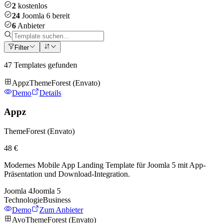
2
kostenlos
24
Joomla 6 bereit
6
Anbieter
Filter
47
Templates gefunden
Appz
ThemeForest (Envato)
Demo
Details
Appz
ThemeForest (Envato)
48 €
Modernes Mobile App Landing Template für Joomla 5 mit App-
Präsentation und Download-Integration.
Joomla
4
Joomla
5
Technologie
Business
Demo
Zum Anbieter
Avo
ThemeForest (Envato)