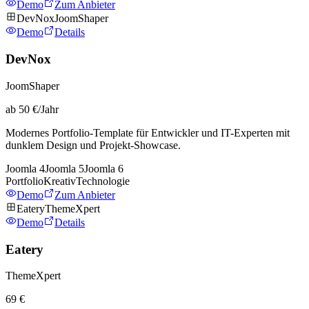
Demo
Zum Anbieter
DevNox
JoomShaper
Demo
Details
DevNox
JoomShaper
ab 50 €/Jahr
Modernes Portfolio-Template für Entwickler und IT-Experten mit
dunklem Design und Projekt-Showcase.
Joomla
4
Joomla
5
Joomla
6
Portfolio
Kreativ
Technologie
Demo
Zum Anbieter
Eatery
ThemeXpert
Demo
Details
Eatery
ThemeXpert
69 €