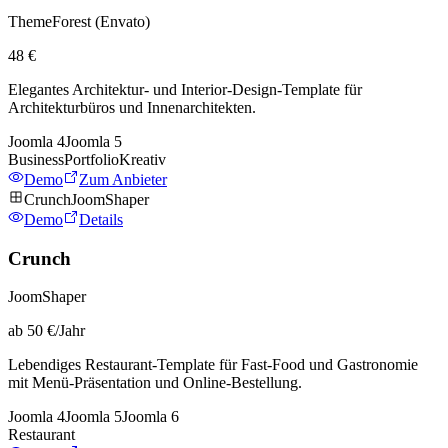
ThemeForest (Envato)
48 €
Elegantes Architektur- und Interior-Design-Template für
Architekturbüros und Innenarchitekten.
Joomla
4
Joomla
5
Business
Portfolio
Kreativ
Demo
Zum Anbieter
Crunch
JoomShaper
Demo
Details
Crunch
JoomShaper
ab 50 €/Jahr
Lebendiges Restaurant-Template für Fast-Food und Gastronomie
mit Menü-Präsentation und Online-Bestellung.
Joomla
4
Joomla
5
Joomla
6
Restaurant